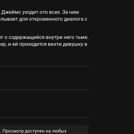
 Джеймс уходит ото всех. За ним
елывает для откровенного диалога с
рят о содержащейся внутри него тьме.
р, и ей приходится везти девушку в
е. Просмотр доступен на любых