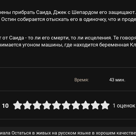
ерены прибрать Саида, Джек с Шепардом его защищают.
Остин собирается отыскать его в одиночку, что и прод
 от Саида - то ли его смерти, то ли исцеления. Те гово
имается угоном машины, где находится беременная Кле
Время:
43 мин.
10
1
оценок
риала Остаться в живых на русском языке в хорошем качеств