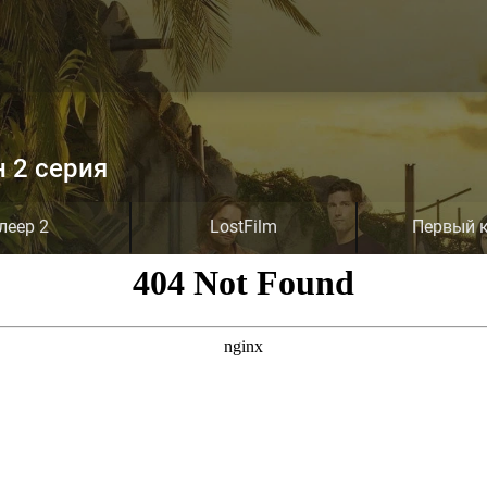
н 2 серия
леер 2
LostFilm
Первый 