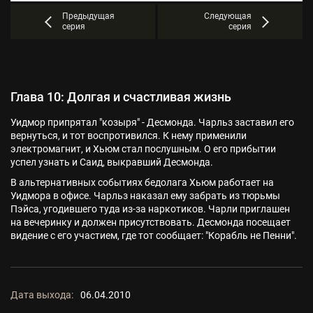
Предыдущая
Следующая
серия
серия
Глава 10: Долгая и счастливая жизнь
Уидмор припрятал "козыря" - Десмонда. Чарльз заставил его
вернуться, и тот воспротивился. К нему применили
электромагнит, и Хьюм стал послушным. О его прибытии
успел узнать и Саид, выкравший Десмонда.
В альтернативных событиях бедолага Хьюм работает на
Уидмора в офисе. Чарльз наказал ему забрать из тюрьмы
Пэйса, угодившего туда из-за наркотиков. Чарли приглашен
на вечеринку и должен присутствовать. Десмонда посещает
видение с его участием, где тот сообщает: "Корабль не Пенни".
Дата выхода:
06.04.2010