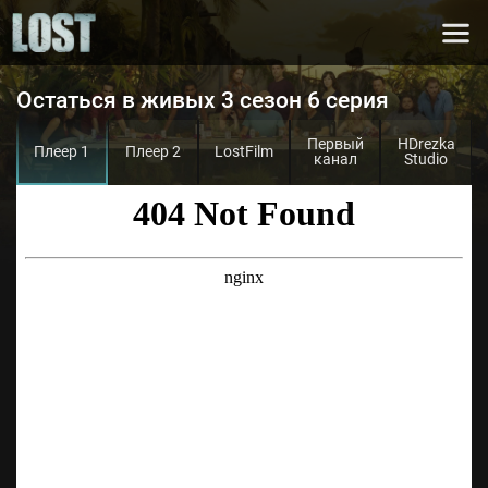
Остаться в живых 3 сезон 6 серия
Первый
HDrezka
Плеер 1
Плеер 2
LostFilm
канал
Studio