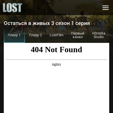
Остаться в живых 3 сезон 1 серия
Первый
HDrezka
Плеер 1
Плеер 2
LostFilm
канал
Studio