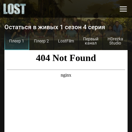
Остаться в живых 1 сезон 4 серия
Первый
HDrezka
Плеер 1
Плеер 2
LostFilm
канал
Studio