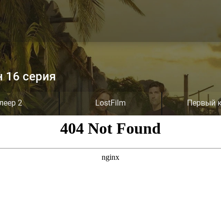
н 16 серия
леер 2
LostFilm
Первый 