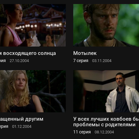
 восходящего солнца
Мотылек
рия
7 серия
27.10.2004
03.11.2004
ащенный другим
У всех лучших ковбоев б
проблемы с родителями
ерия
01.12.2004
11 серия
08.12.2004