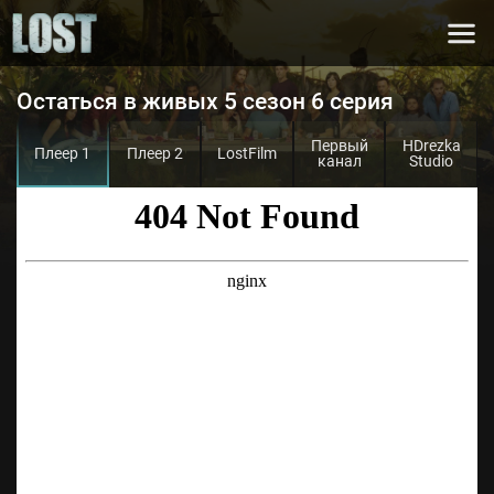
Остаться в живых 5 сезон 6 серия
Первый
HDrezka
Плеер 1
Плеер 2
LostFilm
канал
Studio