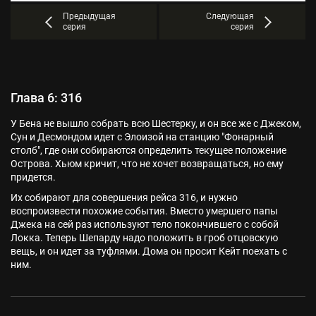
Предыдущая
Следующая
серия
серия
Глава 6: 316
У Бена не вышло собрать всю Шестерку, и он все же с Джеком,
Сун и Десмондом идет с Элоизой на станцию "Фонарный
столб", где они собираются определить текущее положение
Острова. Хьюм кричит, что не хочет возвращаться, но ему
придется.
Их собирают для совершения рейса 316, и нужно
воспроизвести похожие события. Вместо умершего папы
Джека на сей раз используют тело покончившего с собой
Локка. Теперь Шепарду надо положить в гроб отцовскую
вещь, и он идет за туфлями. Дома он просит Кейт поехать с
ним.