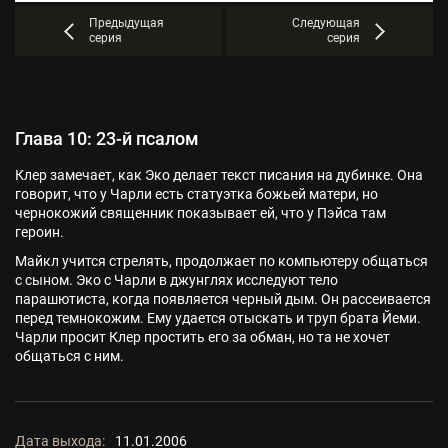
Предыдущая
Следующая
серия
серия
Глава 10: 23-й псалом
Клер замечает, как Эко делает текст писания на дубинке. Она
говорит, что у Чарли есть статуэтка божьей матери, но
чернокожий священник показывает ей, что у Пэйса там
героин.
Майкл учится стрелять, продолжает по компьютеру общаться
с сыном. Эко с Чарли в джунглях исследуют тело
парашютиста, когда появляется черный дым. Он рассеивается
перед темнокожим. Ему удается отыскать и труп брата Йеми.
Чарли просит Клер простить его за обман, но та не хочет
общаться с ним.
Дата выхода:
11.01.2006